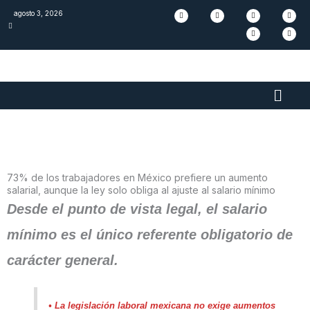
Skip
F
I
L
S
T
Y
agosto 3, 2026
a
n
i
p
i
o
c
s
n
o
k
u
to
e
t
k
t
t
t
b
a
e
i
o
u
content
o
g
d
f
k
b
o
r
i
y
e
k
a
n
m
Main
Men
73% de los trabajadores en México prefiere un aumento
salarial, aunque la ley solo obliga al ajuste al salario mínimo
Desde el punto de vista legal, el salario
mínimo es el único referente obligatorio de
carácter general.
• La legislación laboral mexicana no exige aumentos