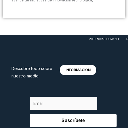
avance de iniciativas de innovación tecnológica, ...
POTENCIAL HUMANO
POT
Descubre todo sobre
INFORMACIÓN
nuestro medio
E
m
a
Suscríbete
i