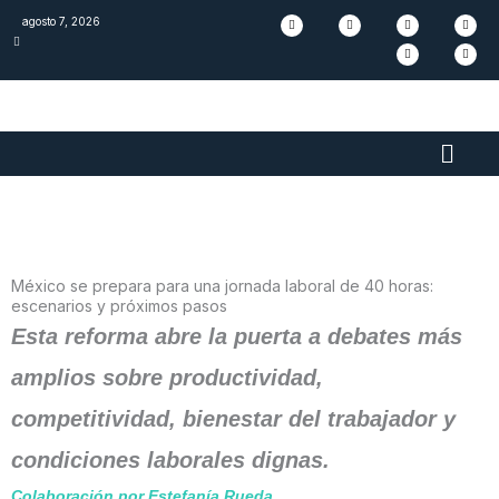
Skip
F
I
L
S
T
Y
agosto 7, 2026
a
n
i
p
i
o
c
s
n
o
k
u
to
e
t
k
t
t
t
b
a
e
i
o
u
content
o
g
d
f
k
b
o
r
i
y
e
k
a
n
m
Main
Men
México se prepara para una jornada laboral de 40 horas:
escenarios y próximos pasos
Esta reforma abre la puerta a debates más
amplios sobre productividad,
competitividad, bienestar del trabajador y
condiciones laborales dignas.
Colaboración por Estefanía Rueda