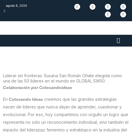
Skip
F
I
L
S
T
Y
agosto 8, 2026
a
n
i
p
i
o
c
s
n
o
k
u
to
e
t
k
t
t
t
b
a
e
i
o
u
content
o
g
d
f
k
b
o
r
i
y
e
k
a
n
m
Main
Men
Liderar sin fronteras: Susana San Román Oñate elegida como
una de las 50 líderes en el mundo en GLOBAL SW50
Colaboración por Colocandoideas
En
creemos que las grandes estrategias
Colocando Ideas
nacen de líderes que nunca dejan de aprender, cuestionar y
evolucionar. Por eso, hoy compartimos con orgullo un logro que
representa no solo un reconocimiento individual, sino también el
impacto del liderazgo femenino y estratégico en la industria del